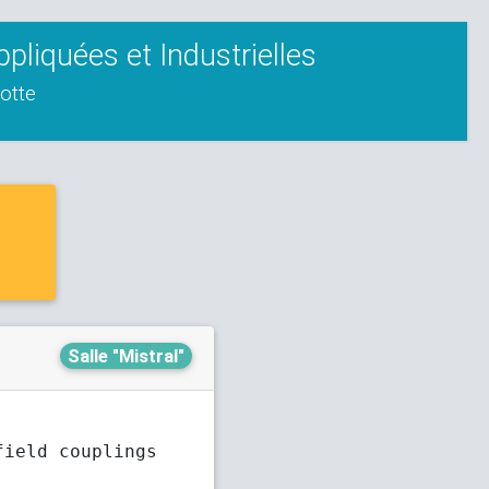
liquées et Industrielles
otte
Salle "Mistral"
field couplings