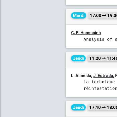
Mardi
17:00
19:3
C. El Hassanieh
Analysis of 
Jeudi
11:20
11:4
L. Almeida,
J. Estrada
, 
La technique
réinfestati
Jeudi
17:40
18:0