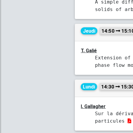
A simple dif
solids of ar
Jeudi
14:50
15:1
T. Galié
Extension of
phase flow m
Lundi
14:30
15:3
I. Gallagher
Sur la dériv
particules