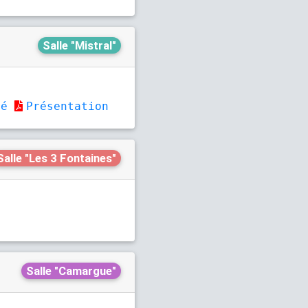
Salle "Mistral"
mé
Présentation
Salle "Les 3 Fontaines"
Salle "Camargue"