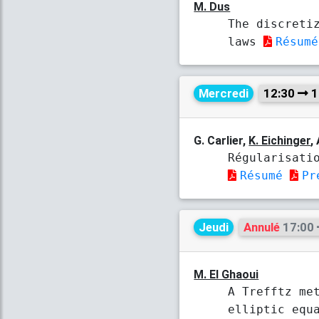
M. Dus
The discreti
laws
Résumé
Mercredi
12:30
1
G. Carlier,
K. Eichinger
,
Régularisati
Résumé
Pr
Jeudi
Annulé
17:00
M. El Ghaoui
A Trefftz me
elliptic equ