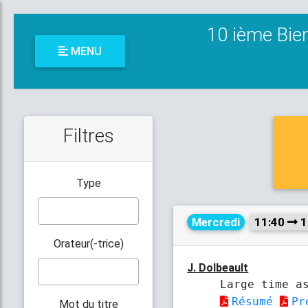
10 ième Bie
MENU
Filtres
Type
Mercredi
11:40
1
Orateur(-trice)
J. Dolbeault
Large time a
Résumé
Pr
Mot du titre