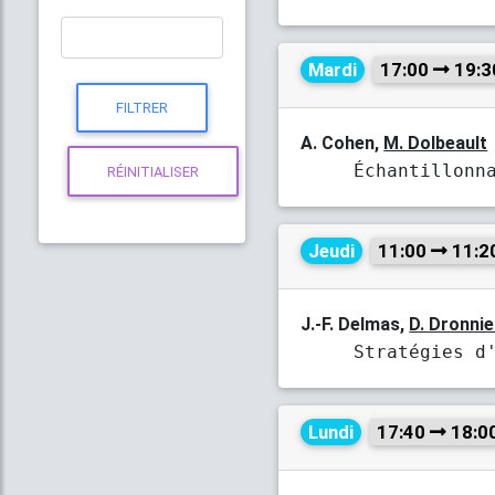
Mardi
17:00
19:3
A. Cohen,
M. Dolbeault
Échantillonn
Jeudi
11:00
11:2
J.-F. Delmas,
D. Dronnie
Stratégies d
Lundi
17:40
18:0