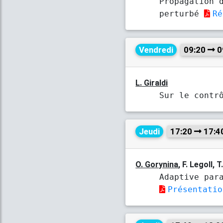
Propagation 
perturbé
Ré
Vendredi
09:20
0
L. Giraldi
Sur le contr
Jeudi
17:20
17:4
O. Gorynina
, F. Legoll, T
Adaptive par
Présentatio