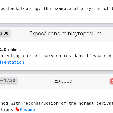
zed backstepping: the example of a system of 
Exposé dans minisymposium
3:00
 A. Kroshnin
on entropique des barycentres dans l’espace d
ésentation
Exposé
17:20
thod with reconstruction of the normal deriva
ations
Résumé