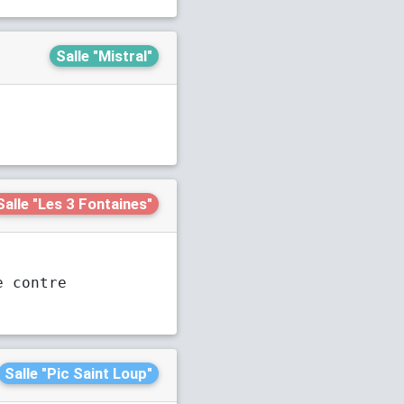
Salle "Mistral"
Salle "Les 3 Fontaines"
e contre
Salle "Pic Saint Loup"