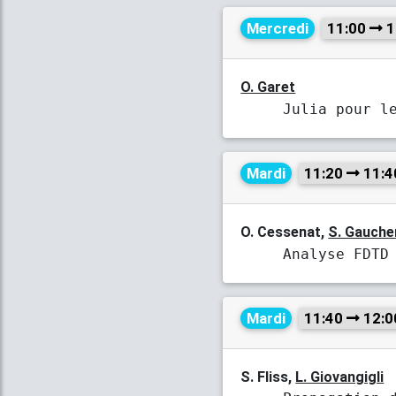
Mercredi
11:00
1
O. Garet
Julia pour l
Mardi
11:20
11:4
O. Cessenat,
S. Gauche
Analyse FDTD
Mardi
11:40
12:0
S. Fliss,
L. Giovangigli