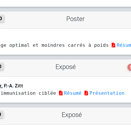
Poster
0
age optimal et moindres carrés à poids
Résu
Exposé
0
r
, P.-A. Zitt
'immunisation ciblée
Résumé
Présentation
Exposé
0