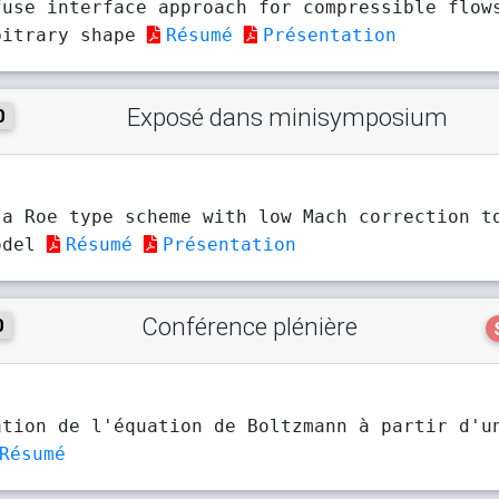
fuse interface approach for compressible flow
bitrary shape
Résumé
Présentation
Exposé dans minisymposium
0
 a Roe type scheme with low Mach correction t
odel
Résumé
Présentation
Conférence plénière
0
ation de l'équation de Boltzmann à partir d'u
Résumé