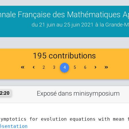
nnale Française des Mathématiques App
du 21 juin au 25 juin 2021 à la Grande-M
195 contributions
First
Previous
Next
Last
2
3
4
5
6
Exposé dans minisymposium
2:20
symptotics for evolution equations with mean 
ésentation