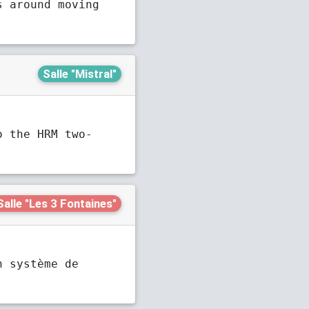
s around moving
Salle "Mistral"
o the HRM two-
Salle "Les 3 Fontaines"
n système de