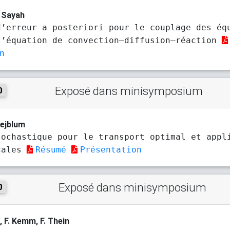
. Sayah
d’erreur a posteriori pour le couplage des éq
l’équation de convection–diffusion–réaction
n
Exposé dans minisymposium
0
Hejblum
tochastique pour le transport optimal et appl
cales
Résumé
Présentation
Exposé dans minisymposium
0
o
, F. Kemm, F. Thein