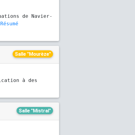
uations de Navier-
Résumé
Salle "Mourèze"
ication à des
Salle "Mistral"