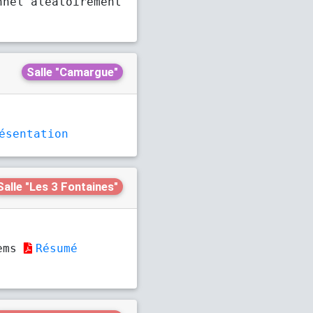
nnel aléatoirement
Salle "Camargue"
ésentation
Salle "Les 3 Fontaines"
lems
Résumé