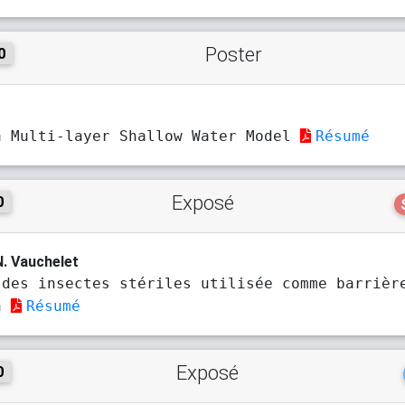
Poster
0
a Multi-layer Shallow Water Model
Résumé
Exposé
0
N. Vauchelet
 des insectes stériles utilisée comme barrièr
on
Résumé
Exposé
0