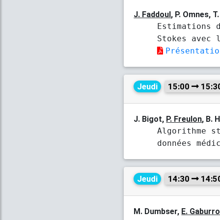
J. Faddoul
, P. Omnes, T
Estimations 
Stokes avec 
Présentatio
Jeudi
15:00
15:3
J. Bigot,
P. Freulon
, B. 
Algorithme s
données médi
Jeudi
14:30
14:5
M. Dumbser,
E. Gaburr