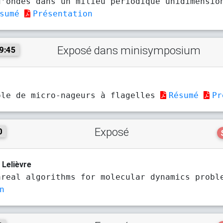
d’ondes dans un milieu périodique unidimensio
sumé
Présentation
Exposé dans minisymposium
9:45
ôle de micro-nageurs à flagelles
Résumé
Pr
Exposé
0
. Lelièvre
areal algorithms for molecular dynamics prob
n