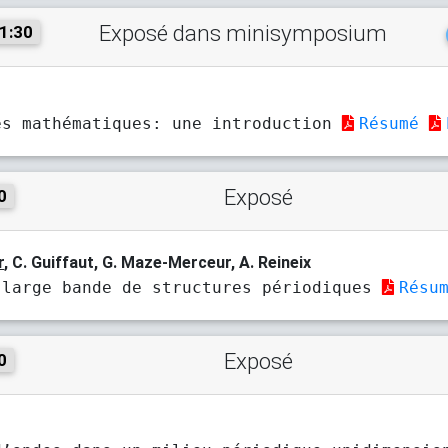
Exposé dans minisymposium
1:30
es mathématiques: une introduction
Résumé
Exposé
0
r
, C. Guiffaut, G. Maze-Merceur, A. Reineix
 large bande de structures périodiques
Résu
Exposé
0