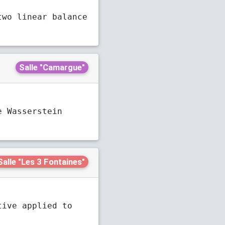
two linear balance
Salle "Camargue"
e Wasserstein
Salle "Les 3 Fontaines"
tive applied to